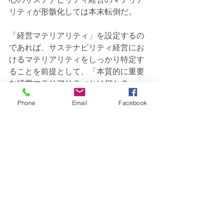
リティが形骸化しては本末転倒だ。
「経営マテリアリティ」を設定するの
であれば、サステナビリティ経営にお
けるマテリアリティをしっかり特定す
ることを前提として、「本質的に重要
な経営マテリアリティとは何か？」
「それをマテリアリティとして設定す
Phone
Email
Facebook
ることで何が変わるのか？」などを十
分考えてほしい。
最新記事
すべて表示