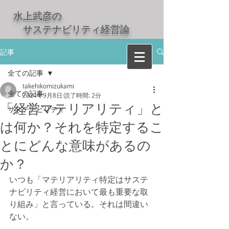
水上武彦の
​ サステナビリティ経営論
記事
全ての記事
takehikomizukami
全ての記事
2024年9月8日
読了時間: 2分
「経営マテリアリティ」と
サステナビリティ
は何か？それを特定するこ
とにどんな意味があるの
か？
いつも「マテリアリティ特定はサステ
ナビリティ経営において最も重要な取
り組み」と言っている。それは間違い
ない。