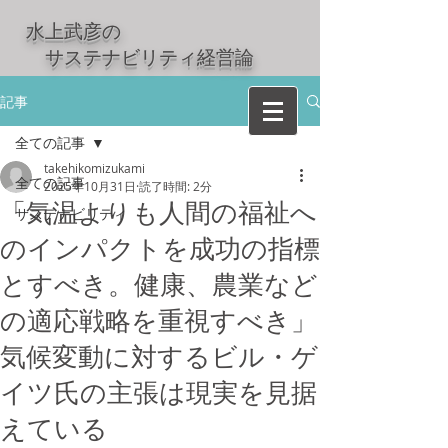
水上武彦の
​ サステナビリティ経営論
記事
全ての記事
takehikomizukami
全ての記事
2025年10月31日
読了時間: 2分
「気温よりも人間の福祉へ
サステナビリティ
のインパクトを成功の指標
とすべき。健康、農業など
の適応戦略を重視すべき」
気候変動に対するビル・ゲ
イツ氏の主張は現実を見据
えている