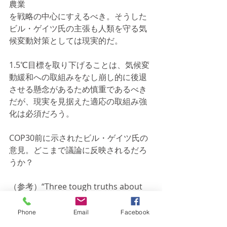
農業
を戦略の中心にすえるべき。そうした
ビル・ゲイツ氏の主張も人類を守る気
候変動対策としては現実的だ。
1.5℃目標を取り下げることは、気候変
動緩和への取組みをなし崩し的に後退
させる懸念があるため慎重であるべき
だが、現実を見据えた適応の取組み強
化は必須だろう。
COP30前に示されたビル・ゲイツ氏の
意見。どこまで議論に反映されるだろ
うか？
（参考）“Three tough truths about 
climate”, GatesNotes
https://www.gatesnotes.com/work/ac
Phone
Email
Facebook
celerate-energy-