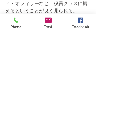
ィ・オフィサーなど、役員クラスに据
えるということが良く見られる。
アップルは、サプライヤーを巻き込ん
Phone
Email
Facebook
だ再生可能エネルギー100%を推進する
など、すっかりサステナビリティの先
進企業になっているが、それをけん引
しているのは、元米国環境保護庁長官
のリサ・ジャクソン環境·政策·社会イニ
シアチブ担当副社長だ。2009 年から
2013 年までオバマ政権で環境保護庁長
官として、温室効果ガス削減政策等を
進めたジャクソン氏は、その知識やネ
ットワークを活用して、アップルを本
格的なサステナビリティ企業に変革さ
せている。
「日本にはそんな人材はいない」とい
う声も聞こえてきそうだが、企業以外