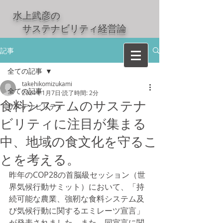
水上武彦の
​ サステナビリティ経営論
記事
全ての記事
takehikomizukami
全ての記事
2024年1月7日
読了時間: 2分
食料システムのサステナ
サステナビリティ
ビリティに注目が集まる
中、地域の食文化を守るこ
とを考える。
昨年のCOP28の首脳級セッション（世
界気候行動サミット）において、「持
続可能な農業、強靭な食料システム及
び気候行動に関するエミレーツ宣言」
が発表されました。また、同宣言に関