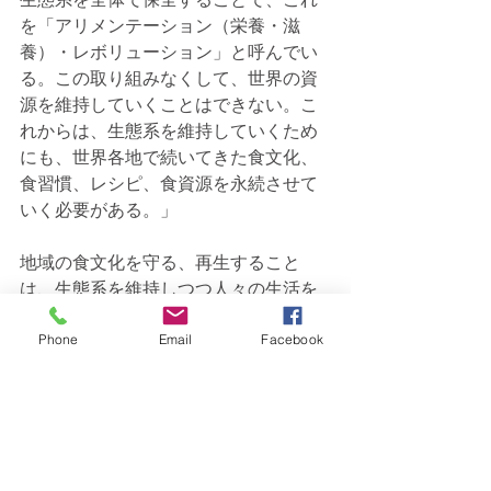
を「アリメンテーション（栄養・滋
養）・レボリューション」と呼んでい
る。この取り組みなくして、世界の資
源を維持していくことはできない。こ
れからは、生態系を維持していくため
にも、世界各地で続いてきた食文化、
食習慣、レシピ、食資源を永続させて
いく必要がある。」
地域の食文化を守る、再生すること
は、生態系を維持しつつ人々の生活を
守る本質的なサステナビリティの取り
組みです。地方創生にもつながるもの
Phone
Email
Facebook
であり、各地域で真剣に検討する価値
があるでしょう。