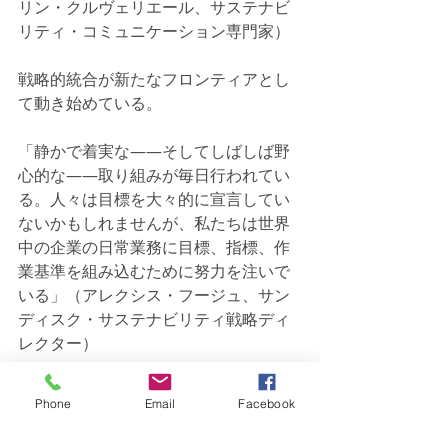
リン・クルヴェリエール、サステナビ
リティ・コミュニケーション専門家）
戦略的統合が新たなフロンティアとし
て動き始めている。
「静かで着実な——そしてしばしば野
心的な——取り組みが毎日行われてい
る。人々は目標を大々的に宣言してい
ないかもしれませんが、私たちは世界
中の企業の日常業務に目標、指標、作
業基準を組み込むために努力を注いで
いる」（アレクシス・フージュ、サン
ディスク・サステナビリティ戦略ディ
レクター）
「企業は現在、サステナビリティ目標
Phone
Email
Facebook
の論理的な調整に直面している。当初
のトップダウン型で理想主義的な目標