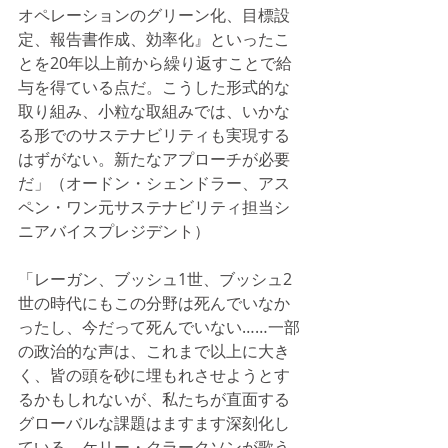
オペレーションのグリーン化、目標設
定、報告書作成、効率化』といったこ
とを20年以上前から繰り返すことで給
与を得ている点だ。こうした形式的な
取り組み、小粒な取組みでは、いかな
る形でのサステナビリティも実現する
はずがない。新たなアプローチが必要
だ」（オードン・シェンドラー、アス
ペン・ワン元サステナビリティ担当シ
ニアバイスプレジデント）
「レーガン、ブッシュ1世、ブッシュ2
世の時代にもこの分野は死んでいなか
ったし、今だって死んでいない……一部
の政治的な声は、これまで以上に大き
く、皆の頭を砂に埋もれさせようとす
るかもしれないが、私たちが直面する
グローバルな課題はますます深刻化し
ている。ケリー・クラークソンが歌う