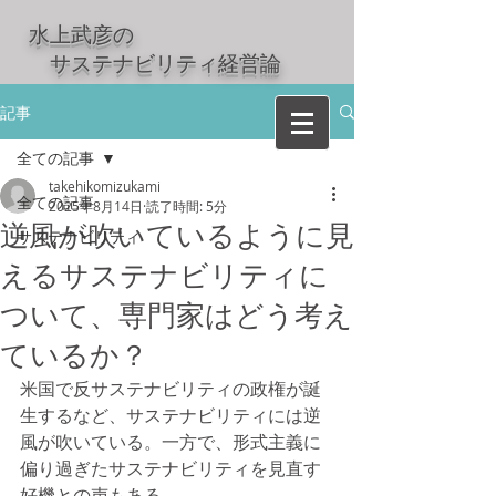
水上武彦の
​ サステナビリティ経営論
記事
全ての記事
takehikomizukami
全ての記事
2025年8月14日
読了時間: 5分
逆風が吹いているように見
サステナビリティ
えるサステナビリティに
ついて、専門家はどう考え
ているか？
米国で反サステナビリティの政権が誕
生するなど、サステナビリティには逆
風が吹いている。一方で、形式主義に
偏り過ぎたサステナビリティを見直す
好機との声もある。