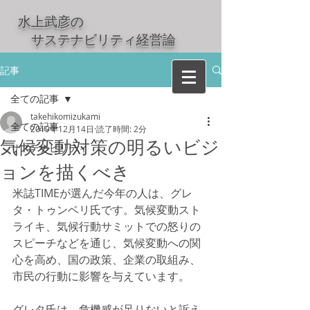
水上武彦の
​ サステナビリティ経営論
記事
全ての記事
takehikomizukami
全ての記事
2019年12月14日
読了時間: 2分
気候変動対策の明るいビジ
サステナビリティ
ョンを描くべき
米誌TIMEが選んだ今年の人は、グレ
タ・トゥンベリ氏です。気候変動スト
ライキ、気候行動サミットでの怒りの
スピーチなどを通じ、気候変動への関
心を高め、国の政策、企業の取組み、
市民の行動に影響を与えています。
グレタ氏は、危機感が足りないと訴え