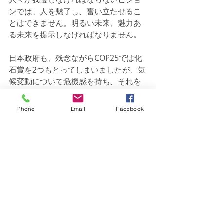
ンでは、人を魅了し、奮い立たせるこ
とはできません。明るい未来、魅力あ
る未来を提示しなければなりません。
日本政府も、残念ながらCOP25では化
石賞を2つもとってしまいましたが、気
候変動について危機感を持ち、それを
克服することで明るい魅力ある未来が
拓けるビジョンを提示すべきです。そ
Phone
Email
Facebook
こには、大きな機会があると思いま
す。
最新記事
すべて表示