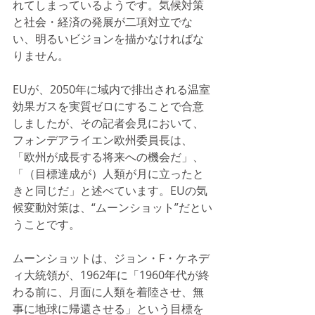
れてしまっているようです。気候対策
と社会・経済の発展が二項対立でな
い、明るいビジョンを描かなければな
りません。
EUが、2050年に域内で排出される温室
効果ガスを実質ゼロにすることで合意
しましたが、その記者会見において、
フォンデアライエン欧州委員長は、
「欧州が成長する将来への機会だ」、
「（目標達成が）人類が月に立ったと
きと同じだ」と述べています。EUの気
候変動対策は、“ムーンショット”だとい
うことです。
ムーンショットは、ジョン・F・ケネデ
ィ大統領が、1962年に「1960年代が終
わる前に、月面に人類を着陸させ、無
事に地球に帰還させる」という目標を