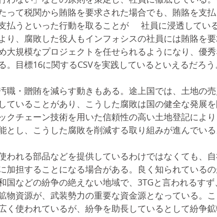
たって税関から賄賂を要求された場合でも、賄賂を支払
払うといった行動を取ることが     社員に浸透してい
より、腐敗した役人もインフォシスの社員には賄賂を要
め大規模なプロジェクトを任せられるようになり、優秀
る。目標16に関するCSVを実践しているといえるだろう
汚職・贈賄を減らす動きもある。途上国では、土地の売
していることがあり、こうした腐敗は国の健全な発展を
クチェーン技術を用いた信頼性の高い土地登記により、第3
能とし、こうした腐敗を削減する取り組みが進んでいる
使われる部品などを提供しているわけではなくても、自
に加担することになる場合がある。良く知られているの
和国などの紛争の絶えない地域で、3TGと言われるすず
鉱物資源が、武装勢力の重要な資金源となっている。こ
広く使われているが、紛争を助長しているとして紛争鉱