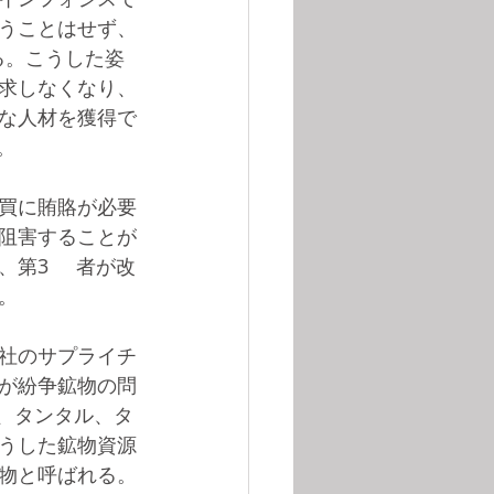
うことはせず、
る。こうした姿
求しなくなり、
な人材を獲得で
。
買に賄賂が必要
阻害することが
     者が改
。
社のサプライチ
が紛争鉱物の問
、タンタル、タ
うした鉱物資源
物と呼ばれる。