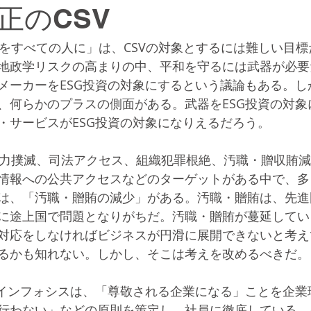
正のCSV
正をすべての人に」は、CSVの対象とするには難しい目
地政学リスクの高まりの中、平和を守るには武器が必要
メーカーをESG投資の対象にするという議論もある。し
、何らかのプラスの側面がある。武器をESG投資の対象
・サービスがESG投資の対象になりえるだろう。
暴力撲滅、司法アクセス、組織犯罪根絶、汚職・贈収賄
情報への公共アクセスなどのターゲットがある中で、多
は、「汚職・贈賄の減少」がある。汚職・贈賄は、先進
に途上国で問題となりがちだ。汚職・贈賄が蔓延してい
対応をしなければビジネスが円滑に展開できないと考え
るかも知れない。しかし、そこは考えを改めるべきだ。
業インフォシスは、「尊敬される企業になる」ことを企業
行わない」などの原則を策定し、社員に徹底している。