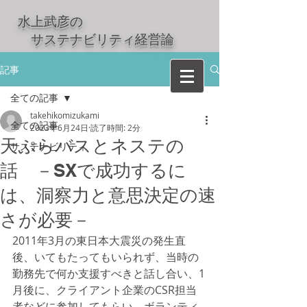
水上武彦の
​ サステナビリティ経営論
記事
全ての記事
takehikomizukami
全ての記事
2023年6月24日
読了時間: 2分
天ぷらバスとネステの
サステナビリティ
話 －SXで成功するに
は、洞察力と意思決定の速
さが必要－
2011年3月の東日本大震災の発生直
後、いてもたってもいられず、当時の
勤務先で何か支援すべきと話し合い、1
月後に、クライアント企業のCSR担当
者などに参加してもらい、ボランティ