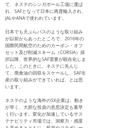
て、ネステのシンガポール工場に運ば
れ、SAFとなって日本に再度輸入され、
JALやANAで使われています。
日本でも天ぷらバスのような取り組み
が以前からあったところで、2016年の
国際民間航空のためのカーボン・オフ
セット及び削減スキーム（CORSIA）採
択以降、世界的なSAF需要が顕在化しま
した。このときに、ネステに先んじ
て、廃食油の回収をスケールし、SAF生
産の取り組みができていれば、とは思
います。
ネステのような海外のSX企業は、動き
が早く、大胆な投資の意思決定も素早
く行います。変化が加速しているサス
テナビリティ市場では、洞察力・感度
を高めるとともに、投資やコラボレー