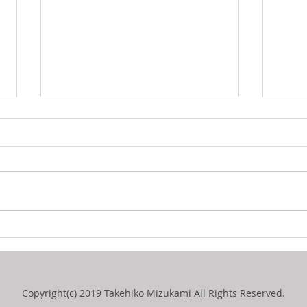
サステナビリティの専門家必
コー
読の9冊（2026年版）
ード
TRELLISで「サステナビリティ専
先般
門家必読の9冊」が紹介されてい
す」
ました。5冊は邦訳されています
コー
（加えて1冊は11月に邦訳出版予
（C
定）ので、夏期休暇などに読んで
回の
みてはいかがでしょうか。 『こ
な対
れからの地球のつくり方: データ
題と
で導く「7つの視点」』ハナ・リ
に削
Copyright(c) 2019 Takehiko Mizukami All Rights Reserved.
ッチー著（早川書房、2025年）
視し