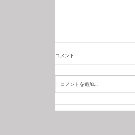
サステナビリティ、気候変動
コメント
に関連する小説4冊
TRELLISでサステナビリティ、気
候変動に関連する小説が紹介され
コメントを追加…
ていました。今年紹介されていた
ものと、昨年紹介されていたもの
のうち、邦訳されているものは以
下4冊です。夏期休暇の読み物と
していかがでしょうか。 『オー
ビタル：ある一日の16回の夜明
け』サマンサ・ハーヴィー著（早