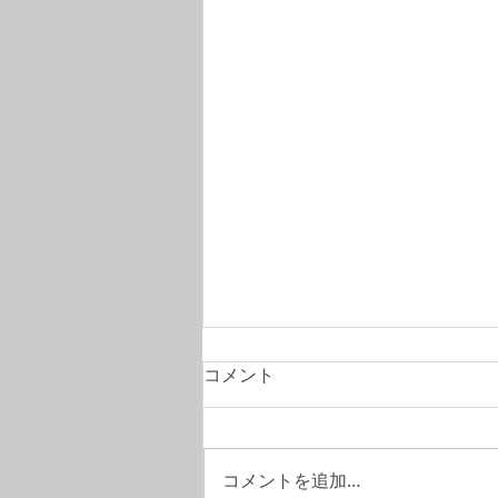
サステナビリティ、気候変動
コメント
に関連する小説4冊
TRELLISでサステナビリティ、気
候変動に関連する小説が紹介され
コメントを追加…
ていました。今年紹介されていた