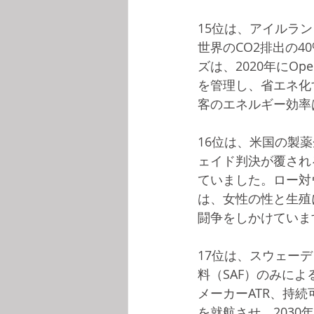
15位は、アイルラ
世界のCO2排出の
ズは、2020年にO
を管理し、省エネ化
客のエネルギー効率は
16位は、米国の製薬
ェイド判決が覆され
ていました。ロー対ウ
は、女性の性と生殖
闘争をしかけていま
17位は、スウェーデン
料（SAF）のみによ
メーカーATR、持続
を就航させ、2030