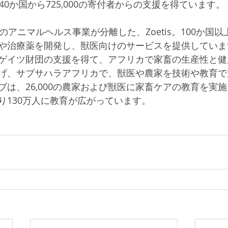
140か国から725,000の寄付者からの支援を得ています。
のアニマルヘルス事業が分離した、Zoetis。100か国
や治療薬を開発し、獣医向けのサービスを提供しています
ゲイツ財団の支援を得て、アフリカで家畜の生産性と健
げ、サブサハラアフリカで、獣医や農家を技術や教育で
ブは、26,000の農家および獣医に家畜ケアの教育を実
り130万人に教育が広がっています。