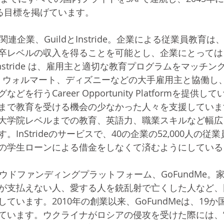
する目標を掲げています。
連企業、GuildとInstride。企業による従業員教育
卒レベルの収入を得ることを可能とし、企業にとっては
とInstride は、雇用主と適切な教育プログラムをマッチ
dは、ウォルマート、ディズニーなどの大手雇用主と協働し
を行うCareer Opportunity Platformを提供して
で教育を受ける機会の少なかった人々を支援しています。I
大学院レベルまでの教育、英語力、職業スキルなど幅広
InStrideのサービスで、40の企業の52,000人の従
万ドルの学生ローンによる借金をしなくて済むようにしてい
ウドファンディングプラットフォーム、GoFundMe。
が支払えない人、愛する人を銃乱射で亡くした人など、
ています。2010年の創業以来、GoFundMeは、19か
ます。ウクライナがロシアの侵攻を受けた際には、“Ukrain