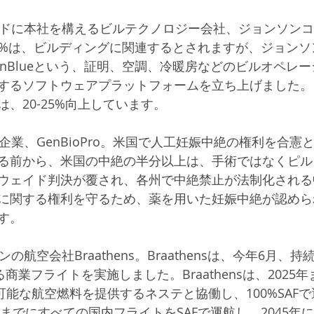
ンドに本社を構えるビルテクノロジー会社、ジョンソン
40%は、ビルディングに関連するとされますが、ジョン
penBlueという、証明、空調、冷暖房などのビルオペレ
するソフトウェアプラットフォームを立ち上げました。
、20-25%向上しています。
企業、GenBioPro。米国で人工妊娠中絶の権利を合憲
る前から、米国の中絶の半分以上は、手術ではなくピル
ェイド判決が覆され、各州で中絶禁止が法制化される中、G
に関する権利を守るため、薬を用いた妊娠中絶が認めら
す。
の航空会社Braathens。Braathensは、今年6月、
る商業フライトを実施しました。Braathensは、2025
可能な航空燃料を提供するネステと協働し、100%SAF
年までにすべての国内フライトをSAFで運航し、2045年