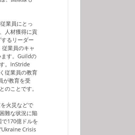
は、従業員にとっ
、人材獲得に貢
ングするリーダー
、従業員のキャ
います。Guildの
nStride
く従業員の教育
業員が教育を受
るとのことです。
家を火災などで
困難な状況に陥
国で170億ドルを
e Crisis 