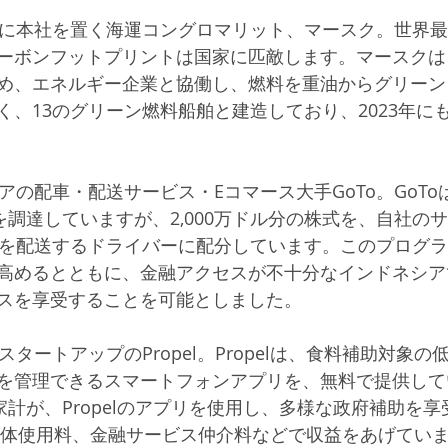
クに本社を置く海運コングロマリット、マースク。世界
ーボンフットプリントは国家に匹敵します。マースクは
め、エネルギー企業と協働し、燃料を重油からグリーン
く、13のグリーン燃料船舶と建造しており、2023年に
アの配車・配送サービス・Eコマース大手GoTo。GoToは
を調達していますが、2,000万ドル分の株式を、自社の
どを配送するドライバーに配分しています。このプログ
高めるとともに、金融アクセスが不十分なインドネシア
スを享受することを可能としました。
スタートアップのPropel。Propelは、食料補助対象
を管理できるスマートフォンアプリを、無料で提供して
家計が、Propelのアプリを使用し、多様な政府補助を
告、媒体使用料、金融サービス仲介料などで収益をあげてい