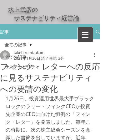
水上武彦の
​ サステナビリティ経営論
記事
全ての記事
takehikomizukami
全ての記事
2021年1月30日
読了時間: 3分
フィンク・レターへの反応
サステナビリティ
に見るサステナビリティ
への要請の変化
1月26日、投資運用世界最大手ブラック
ロックのラリー・フィンクCEOが投資
先企業のCEOに向けた恒例の「フィン
ク・レター」を発表しました。毎年こ
の時期に、次の株主総会シーズンを意
識した書簡を出していますが、近年