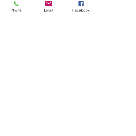
かります。
Phone
Email
Facebook
最近は、2050年に向けたビジョンなど
を掲げる企業が増えていますが、大き
な方向性を示すだけでは評価されない
時代になっていることも理解しておく
べきでしょう。
最新記事
すべて表示