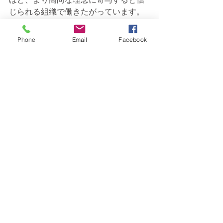
じられる組織で働きたがっています。
そして、顧客やサプライヤーなどのス
テークホルダーは、高い目標を力強く
Phone
Email
Facebook
掲げている企業を信用しやすく、パー
パスを掲げ真摯に実践することで、ス
テークホルダーとの関係を強化するこ
とができます。「社会への影響拡大」
について、戦略とは、我々はなぜこの
ビジネスをしているか、どんな価値を
生み出せるかなどの問いかけをするこ
とです。パーパスはどうした問いに答
え、各部門が社会全体にどう貢献する
かを規定するための基礎を築きます。
このようにして全体的な目標に重点的
にフォーカスすれば、現在および将来
にわたって社会への影響を拡大するこ
とができます。