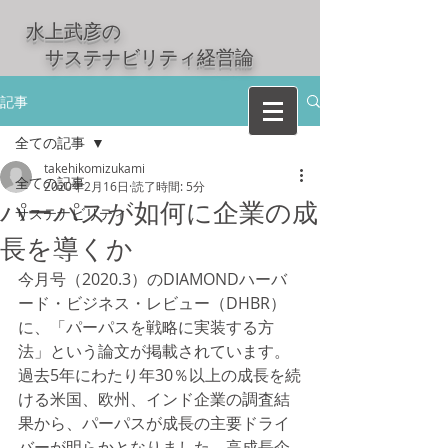
水上武彦の
​ サステナビリティ経営論
記事
全ての記事
takehikomizukami
全ての記事
2020年2月16日
読了時間: 5分
パーパスが如何に企業の成
サステナビリティ
長を導くか
今月号（2020.3）のDIAMONDハーバ
ード・ビジネス・レビュー（DHBR）
に、「パーパスを戦略に実装する方
法」という論文が掲載されています。
過去5年にわたり年30％以上の成長を続
ける米国、欧州、インド企業の調査結
果から、パーパスが成長の主要ドライ
バーが明らかとなりました。高成長企