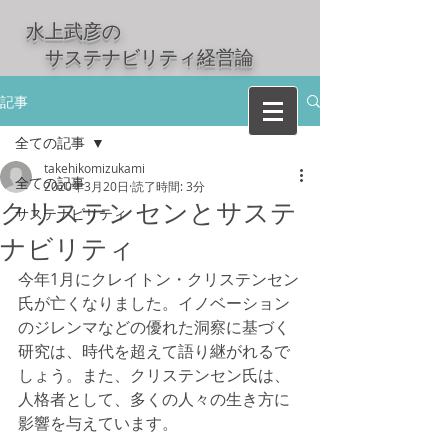
水上武彦の
​ サステナビリティ経営論
記事
全ての記事
takehikomizukami
全ての記事
2020年3月20日
読了時間: 3分
クリステンセンとサステ
サステナビリティ
ナビリティ
今年1月にクレイトン・クリステンセン
氏が亡くなりました。イノベーション
のジレンマなどの優れた洞察に基づく
研究は、時代を超えて語り継がれるで
しょう。また、クリステンセン氏は、
人格者として、多くの人々の生き方に
影響を与えています。