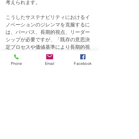
考えられます。
こうしたサステナビリティにおけるイ
ノベーションのジレンマを克服するに
は、パーパス、長期的視点、リーダー
シップが必要ですが、「既存の意思決
定プロセスや価値基準により長期的視
点での取組みが阻害されないよう、独
立した組織に、経営資源を与えて運営
Phone
Email
Facebook
を任せる」などのクリステンセン氏が
提唱するイノベーションのジレンマの
克服方法も有効でしょう。
クリステンセン氏の理論は、サステナ
ビリティ・イノベーションにも応用す
べきです。クリステンセン氏も、自ら
の理論が持続可能な社会の発展に貢献
することを願っているでしょう。