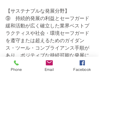
【サステナブルな発展分野】
⑨    持続的発展の利益とセーフガード
緩和活動が広く確立した業界ベストプ
ラクティスや社会・環境セーフガード
を遵守または超えるためのガイダン
ス・ツール・コンプライアンス手順が
あり、ポジティブな持続可能な発展に
向けたインパクトを創出
Phone
Email
Facebook
⑩    ネットゼロ移行への貢献
今世紀半ばまでのネットゼロ目標達成
と不整合なGHG排出、技術、炭素集約
的な活動へのロックインを回避
今後は、クレジットにこれら原則への
適合が求められるようになるでしょ
う。「クレジットを使えば何とかなる
だろう」という安易な考えで、カーボ