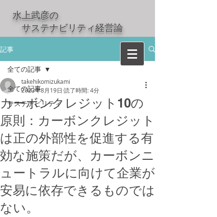
水上武彦の
​ サステナビリティ経営論
記事
全ての記事
takehikomizukami
全ての記事
2023年8月19日
読了時間: 4分
カーボンクレジット10の
サステナビリティ
原則：カーボンクレジット
は正の外部性を促進する有
効な施策だが、カーボンニ
ュートラルに向けて企業が
安易に依存できるものでは
ない。