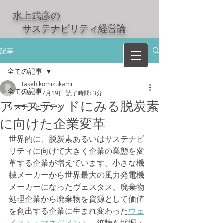
水上武彦の
​ サステナビリティ経営論
記事
全ての記事
takehikomizukami
全ての記事
2020年7月19日
読了時間: 3分
アーステッドにみる脱炭素
サステナビリティ
に向けた企業変革
世界的に、脱炭素あるいはサステナビ
リティに向けて大きく企業の業態を変
革する企業が増えています。小さな機
械メーカーから世界最大の風力発電機
メーカーになったヴェスタス、廃棄物
処理企業から廃棄物を資源として価値
を創出する企業に生まれ変わった
ウェ
イスト・マネジメント
、鉱物を採掘・