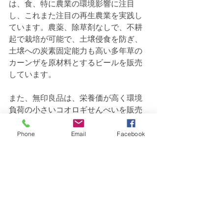
は、食、特に農業の環境影響に注目
し、これまた注目の再生農業を実践し
ています。農薬、除草剤なしで、不耕
起で栽培が可能で、土壌侵食を防ぎ、
土壌への炭素固定能力も高い多年草の
カーンザを原材料とするビールを販売
しています。
また、無印良品は、栄養価が高く環境
負荷の小さいコオロギせんべいを販売
していますし、イケアは、レストラン
でサステナブルな食品を提供するほ
Phone
Email
Facebook
か、イノベーションラボのSPACE10
で、海藻のスピルリナをパンに使った
ホットドッグ、ミールワークをパティ
に使ったバーガー、根菜類で作ったミ
ートボールなどを開発しています。
気候変動への食の影響が重視される