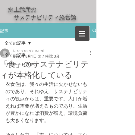
水上武彦の
​ サステナビリティ経営論
記事
全ての記事
takehikomizukami
全ての記事
2020年8月1日
読了時間: 3分
「食」のサステナビリテ
サステナビリティ
ィが本格化している
衣食住は、我々の生活に欠かせないも
のであり、それゆえ、サステナビリテ
ィの観点からは、重要です。人口が増
えれば需要が増えるものであり、生活
が豊かになれば消費が増え、環境負荷
も大きくなります。
そうした中、「衣」については、エシ