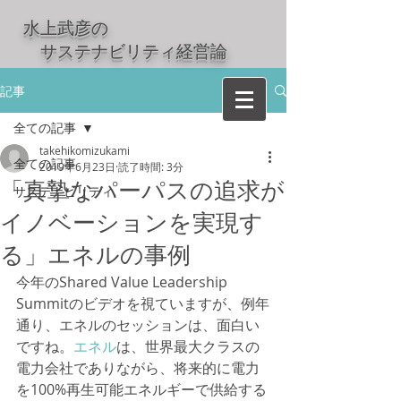
水上武彦の
​ サステナビリティ経営論
記事
全ての記事
takehikomizukami
全ての記事
2019年6月23日
読了時間: 3分
「真摯なパーパスの追求が
サステナビリティ
イノベーションを実現す
る」エネルの事例
今年のShared Value Leadership 
Summitのビデオを視ていますが、例年
通り、エネルのセッションは、面白い
ですね。
エネル
は、世界最大クラスの
電力会社でありながら、将来的に電力
を100%再生可能エネルギーで供給する