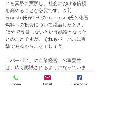
スを真摯に実践し、社会における信頼
を高めることが必要です。以前、
Ernesto氏がCEOのFrancesco氏と化石
燃料への投資について議論したとき、
15分で投資しないという結論となった
とのことですが、それもパーパスに真
摯であるからこそでしょう。
「パーパス」の企業経営上の重要性
は、広く認識されるようになっていま
すが、パーパスを真摯に実践し、信頼
を確保し、優秀な人材を惹きつけて、
Phone
Email
Facebook
イノベーションを実現する。そうした
サイクルが回ってこそ、パーパスは意
味を持つものです。